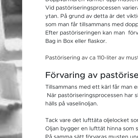
Vid pastöriseringsprocessen varie
ytan. På grund av detta är det vi
som man får tillsammans med dop
Efter pastöriseringen kan man förv
Bag in Box eller flaskor.
Pastörisering av ca 110-
liter av mus
Förvaring av pastörise
Tillsammans med ett kärl får man e
När pastöriseringsprocessen har sl
hälls på vaselinoljan.
Tack vare det lufttäta oljelocket s
Oljan bygger en lufttät hinna som 
På samma sätt förvaras musten under