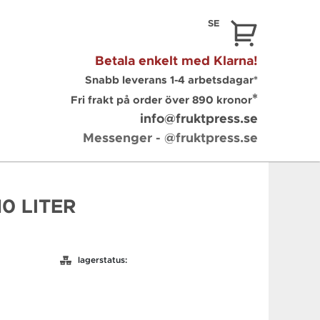
SE
Betala enkelt med
Klarna
!
Snabb leverans 1-4 arbetsdagar*
*
Fri frakt på
order
över 890 kronor
info@fruktpress.se
Messenger
- @fruktpress.se
0 LITER
lagerstatus: