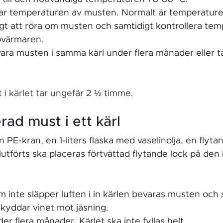
rar temperaturen av musten. Normalt är temperaturen
ktigt att röra om musten och samtidigt kontrollera 
pvärmaren.
ara musten i samma kärl under flera månader eller t
t i kärlet tar ungefär 2 ½
timme.
rad must i ett kärl
n PE-kran, en 1-liters flaska med vaselinolja, en fl
utförts ska placeras förtvättad flytande lock på de
om inte släpper luften i in kärlen bevaras musten och
skyddar vinet mot jäsning.
 flera månader. Kärlet ska inte fyllas helt .