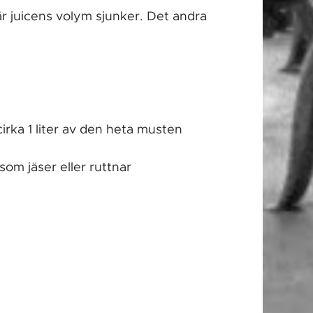
är juicens volym sjunker. Det andra
irka 1 liter av den heta musten
som jäser eller ruttnar