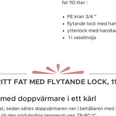
fat 110 liter :
PE kran 3/4 ”
flytande lock med ha
ytterlock med handtag
1 l vaselinolja
ITT FAT MED FLYTANDE LOCK, 11
 med doppvärmare i ett kärl
ust, sedan sänks doppvärmaren ner i behållaren med
ill den nödvändiga temperaturen 78-80 °C.