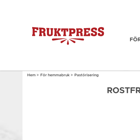
FÖ
Hem
>
För hemmabruk
>
Pastörisering
ROSTFR