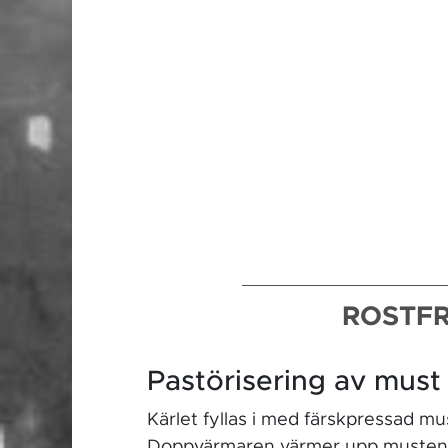
ROSTFR
Pastörisering av must
Kärlet fyllas i med färskpressad m
Doppvärmaren värmer upp musten t