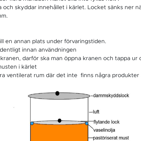
a och skyddar innehållet i kärlet. Locket sänks ner n
mm.
till en annan plats under förvaringstiden.
 ordentligt innan användningen
en kranen, darför ska man öppna kranen och tappa ur c
sten i kärlet
bra ventilerat rum där det inte finns några produkter 