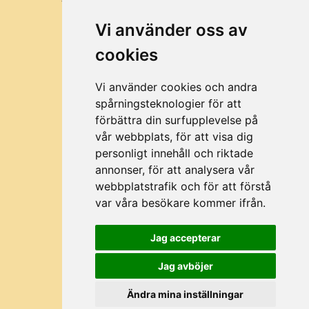
VÅRA MISSION OCH VÄRDEN
Vi använder oss av
KUNDER
cookies
BRA ATT VETA
OM MUSTTILLVERKING
Vi använder cookies och andra
spårningsteknologier för att
förbättra din surfupplevelse på
vår webbplats, för att visa dig
©2026 All rights reserved Fruktpress.se
personligt innehåll och riktade
annonser, för att analysera vår
webbplatstrafik och för att förstå
4.6
var våra besökare kommer ifrån.
/5
BASERAT PÅ 191 BETYG
Jag accepterar
Jag avböjer
Ändra mina inställningar