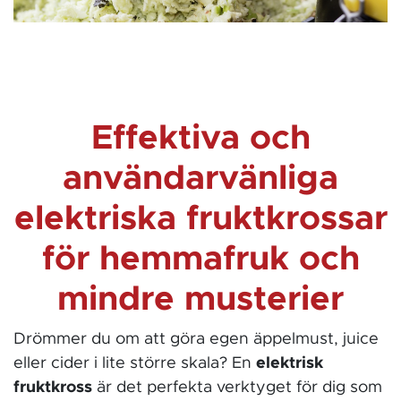
Högeffektiva och lätthanterliga elektriska
fruktkrossar för hemmabruk med kapacitet
500 - 1000 kg/timme
Effektiva och
användarvänliga
elektriska fruktkrossar
för hemmafruk och
mindre musterier
Drömmer du om att göra egen äppelmust, juice
eller cider i lite större skala? En
elektrisk
fruktkross
är det perfekta verktyget för dig som