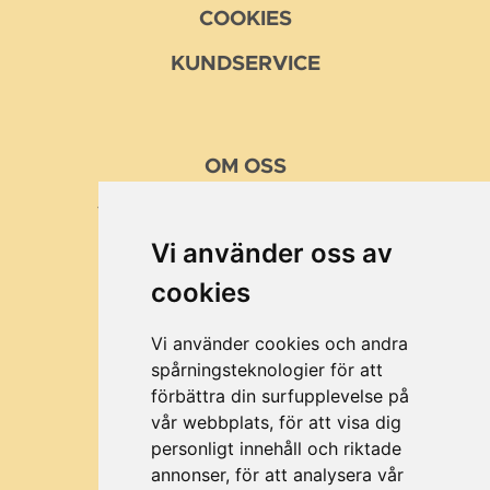
COOKIES
KUNDSERVICE
OM
OSS
VÅRA MISSION OCH VÄRDEN
Vi använder oss av
KUNDER
cookies
BRA ATT VETA
OM MUSTTILLVERKING
Vi använder cookies och andra
spårningsteknologier för att
förbättra din surfupplevelse på
vår webbplats, för att visa dig
©2026 All rights reserved Fruktpress.se
personligt innehåll och riktade
annonser, för att analysera vår