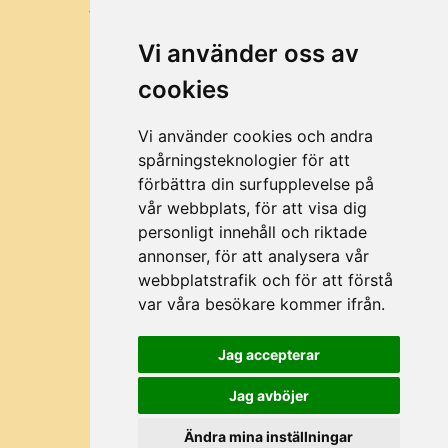
VÅRA MISSION OCH VÄRDEN
Vi använder oss av
KUNDER
cookies
BRA ATT VETA
OM MUSTTILLVERKING
Vi använder cookies och andra
spårningsteknologier för att
förbättra din surfupplevelse på
vår webbplats, för att visa dig
©2026 All rights reserved Fruktpress.se
personligt innehåll och riktade
annonser, för att analysera vår
webbplatstrafik och för att förstå
4.6
var våra besökare kommer ifrån.
/5
BASERAT PÅ 191 BETYG
Jag accepterar
Jag avböjer
Ändra mina inställningar