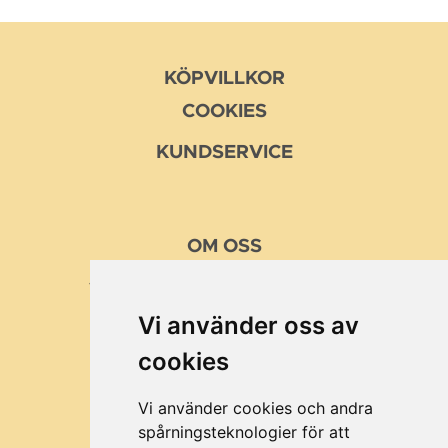
KÖPVILLKOR
COOKIES
KUNDSERVICE
OM
OSS
VÅRA MISSION OCH VÄRDEN
Vi använder oss av
KUNDER
cookies
BRA ATT VETA
OM MUSTTILLVERKING
Vi använder cookies och andra
spårningsteknologier för att