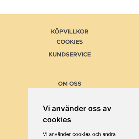
KÖPVILLKOR
COOKIES
KUNDSERVICE
OM
OSS
VÅRA MISSION OCH VÄRDEN
Vi använder oss av
KUNDER
cookies
BRA ATT VETA
OM MUSTTILLVERKING
Vi använder cookies och andra