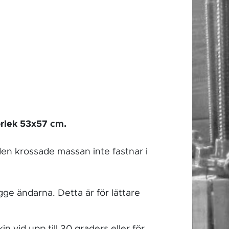
storlek 53x57 cm.
t den krossade massan inte fastnar i
gge ändarna. Detta är för lättare
in vid upp till 30 graders eller för