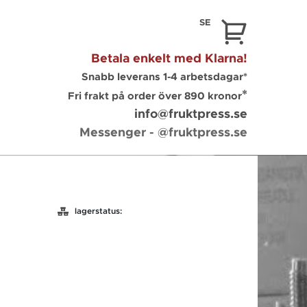
SE
Betala enkelt med
Klarna
!
Snabb leverans 1-4 arbetsdagar*
*
Fri frakt på
order
över 890 kronor
info@fruktpress.se
Messenger
- @fruktpress.se
lagerstatus: