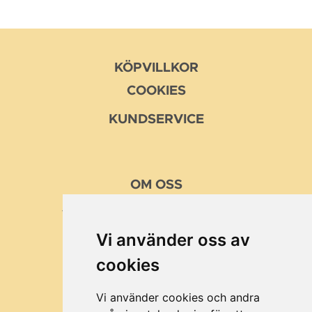
KÖPVILLKOR
COOKIES
KUNDSERVICE
OM
OSS
VÅRA MISSION OCH VÄRDEN
Vi använder oss av
KUNDER
cookies
BRA ATT VETA
OM MUSTTILLVERKING
Vi använder cookies och andra