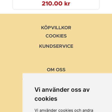
210.00 kr
KÖPVILLKOR
COOKIES
KUNDSERVICE
OM
OSS
VÅRA MISSION OCH VÄRDEN
Vi använder oss av
KUNDER
cookies
BRA ATT VETA
OM MUSTTILLVERKING
Vi använder cookies och andra