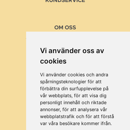
KUNDSERVICE
OM
OSS
VÅRA MISSION OCH VÄRDEN
Vi använder oss av
KUNDER
cookies
BRA ATT VETA
OM MUSTTILLVERKING
Vi använder cookies och andra
spårningsteknologier för att
förbättra din surfupplevelse på
vår webbplats, för att visa dig
©2026 All rights reserved Fruktpress.se
personligt innehåll och riktade
annonser, för att analysera vår
webbplatstrafik och för att förstå
4.6
var våra besökare kommer ifrån.
/5