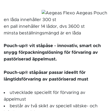
en l¨åda innehåller 300 st
en pall innehåller 14 lådor, dvs 3600 st
minsta beställningsmängd är en l¨åda
Pouch-up® vit ståpåse - innovativ, smart och
snygg förpackningslösning för förvaring av
pastöriserad äppelmust.
Pouch-up® ståpåsar passar ideellt för
långtidsförvaring av pastöriserad must
utvecklade speciellt för förvaring av
äppelmust
består av två skikt av speciell vätske- och