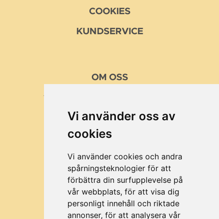
COOKIES
KUNDSERVICE
OM
OSS
VÅRA MISSION OCH VÄRDEN
Vi använder oss av
KUNDER
cookies
BRA ATT VETA
OM MUSTTILLVERKING
Vi använder cookies och andra
spårningsteknologier för att
förbättra din surfupplevelse på
vår webbplats, för att visa dig
©2026 All rights reserved Fruktpress.se
personligt innehåll och riktade
annonser, för att analysera vår